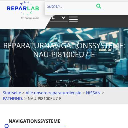
DE
REPARATURNAVIGATIONSSYSTEME:
NAU-PI8100EU7-E
Startseite
>
Alle unsere reparaturdienste
>
NISSAN
>
PATHFIND.
>
NAU-PI8100EU7-E
NAVIGATIONSSYSTEME