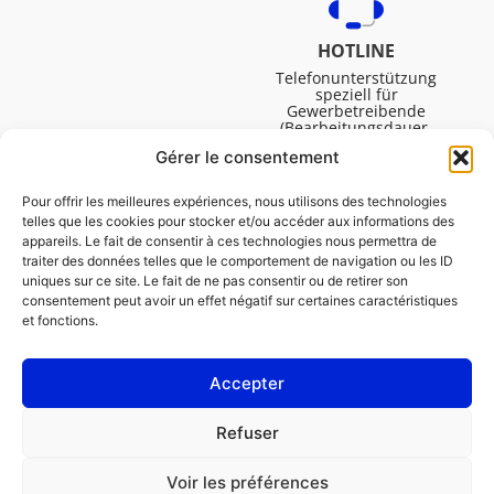
HOTLINE
Telefonunterstützung
speziell für
Gewerbetreibende
(Bearbeitungsdauer,
technische Assistenz usw.).
Gérer le consentement
Montag bis Freitag von
08:30 bis 16:45.
Pour offrir les meilleures expériences, nous utilisons des technologies
telles que les cookies pour stocker et/ou accéder aux informations des
appareils. Le fait de consentir à ces technologies nous permettra de
traiter des données telles que le comportement de navigation ou les ID
uniques sur ce site. Le fait de ne pas consentir ou de retirer son
consentement peut avoir un effet négatif sur certaines caractéristiques
et fonctions.
Accepter
IMPRESSUM
Refuser
Cookie-Richtlinie (EU)
Voir les préférences