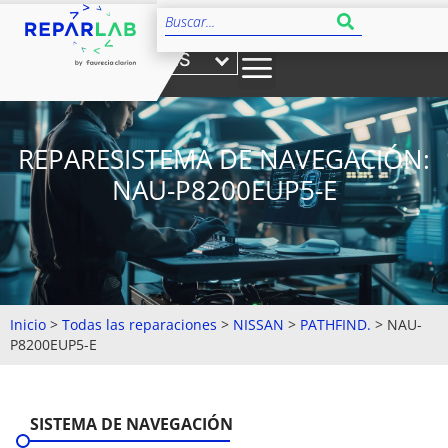
ES
REPARESISTEMA DE NAVEGACIÓN:
NAU-P8200EUP5-E
Inicio
>
Todas las reparaciones
>
NISSAN
>
PATHFIND.
>
NAU-
P8200EUP5-E
SISTEMA DE NAVEGACIÓN