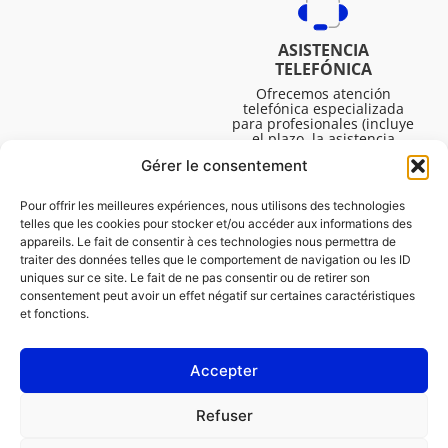
ASISTENCIA
TELEFÓNICA
Ofrecemos atención
telefónica especializada
para profesionales (incluye
el plazo, la asistencia
técnica, etc.). El horario es
Gérer le consentement
de lunes a viernes de 08:30
a 16:45.
Pour offrir les meilleures expériences, nous utilisons des technologies
telles que les cookies pour stocker et/ou accéder aux informations des
appareils. Le fait de consentir à ces technologies nous permettra de
traiter des données telles que le comportement de navigation ou les ID
uniques sur ce site. Le fait de ne pas consentir ou de retirer son
consentement peut avoir un effet négatif sur certaines caractéristiques
et fonctions.
Accepter
LEGAL
Refuser
Política de cookies (UE)