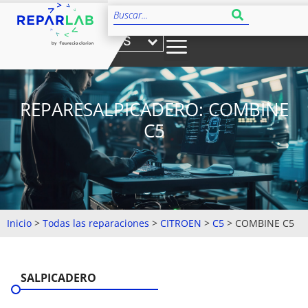
ES
REPARESALPICADERO: COMBINE
C5
Inicio
>
Todas las reparaciones
>
CITROEN
>
C5
>
COMBINE C5
SALPICADERO