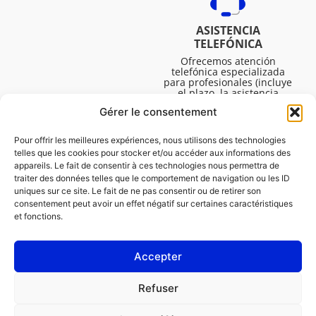
ASISTENCIA
TELEFÓNICA
Ofrecemos atención
telefónica especializada
para profesionales (incluye
el plazo, la asistencia
técnica, etc.). El horario es
Gérer le consentement
de lunes a viernes de 08:30
a 16:45.
Pour offrir les meilleures expériences, nous utilisons des technologies
telles que les cookies pour stocker et/ou accéder aux informations des
appareils. Le fait de consentir à ces technologies nous permettra de
traiter des données telles que le comportement de navigation ou les ID
uniques sur ce site. Le fait de ne pas consentir ou de retirer son
consentement peut avoir un effet négatif sur certaines caractéristiques
et fonctions.
Accepter
LEGAL
Refuser
Política de cookies (UE)