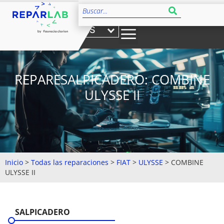
ES
REPARESALPICADERO: COMBINE
ULYSSE II
Inicio
>
Todas las reparaciones
>
FIAT
>
ULYSSE
>
COMBINE
ULYSSE II
SALPICADERO