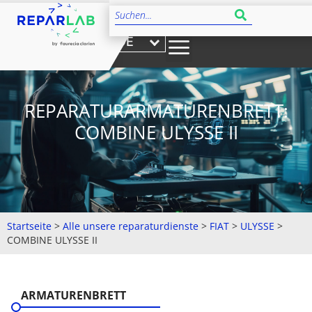
DE
REPARATURARMATURENBRETT:
COMBINE ULYSSE II
Startseite
>
Alle unsere reparaturdienste
>
FIAT
>
ULYSSE
>
COMBINE ULYSSE II
ARMATURENBRETT