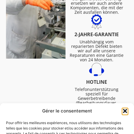
ersetzen wir auch andere
Komponenten, die mit der
Zeit ausfallen können.
2-JAHRE-GARANTIE
Unabhängig vom
reparierten Defekt bieten
wir auf alle unsere
Reparaturen eine Garantie
von 24 Monaten.
HOTLINE
Telefonunterstützung
speziell für
Gewerbetreibende
(Bearbeitungsdauer,
technische Assistenz usw.).
Gérer le consentement
Montag bis Freitag von
08:30 bis 16:45.
Pour offrir les meilleures expériences, nous utilisons des technologies
telles que les cookies pour stocker et/ou accéder aux informations des
appareils. Le fait de consentir à ces technologies nous permettra de