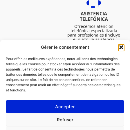
ASISTENCIA
TELEFÓNICA
Ofrecemos atención
telefónica especializada
para profesionales (incluye
el plazo, la asistencia
técnica, etc.). El horario es
Gérer le consentement
de lunes a viernes de 08:30
a 16:45.
Pour offrir les meilleures expériences, nous utilisons des technologies
telles que les cookies pour stocker et/ou accéder aux informations des
appareils. Le fait de consentir à ces technologies nous permettra de
traiter des données telles que le comportement de navigation ou les ID
uniques sur ce site. Le fait de ne pas consentir ou de retirer son
consentement peut avoir un effet négatif sur certaines caractéristiques
et fonctions.
Accepter
LEGAL
Refuser
Política de cookies (UE)