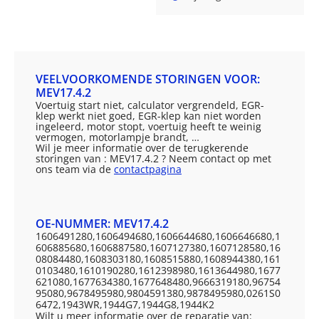
VEELVOORKOMENDE STORINGEN VOOR:
MEV17.4.2
Voertuig start niet, calculator vergrendeld, EGR-
klep werkt niet goed, EGR-klep kan niet worden
ingeleerd, motor stopt, voertuig heeft te weinig
vermogen, motorlampje brandt, …
Wil je meer informatie over de terugkerende
storingen van : MEV17.4.2 ? Neem contact op met
ons team via de
contactpagina
OE-NUMMER: MEV17.4.2
1606491280,1606494680,1606644680,1606646680,1
606885680,1606887580,1607127380,1607128580,16
08084480,1608303180,1608515880,1608944380,161
0103480,1610190280,1612398980,1613644980,1677
621080,1677634380,1677648480,9666319180,96754
95080,9678495980,9804591380,9878495980,0261S0
6472,1943WR,1944G7,1944G8,1944K2
Wilt u meer informatie over de reparatie van: