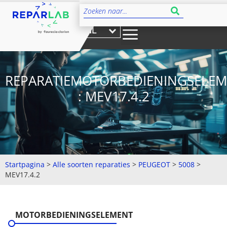
NL
REPARATIEMOTORBEDIENINGSELE
: MEV17.4.2
Startpagina
>
Alle soorten reparaties
>
PEUGEOT
>
5008
>
MEV17.4.2
MOTORBEDIENINGSELEMENT