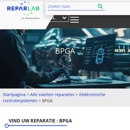
NL
BPGA
Startpagina
>
Alle soorten reparaties
>
Elektronische
controlesystemen
>
BPGA
VIND UW REPARATIE : BPGA