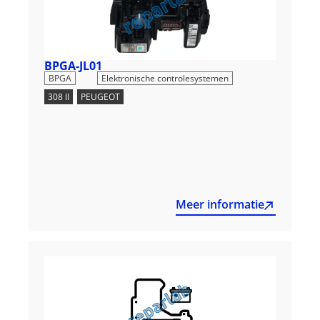
BPGA-JL01
,
BPGA
Elektronische controlesystemen
308 II
,
PEUGEOT
Meer informatie