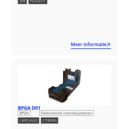
308
,
PEUGEOT
Meer informatie
BPGA D01
,
BPGA
Elektronische controlesystemen
C4PICASSO
,
CITROEN