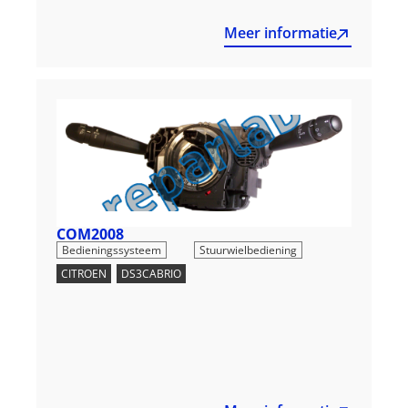
Meer informatie
COM2008
,
Bedieningssysteem
Stuurwielbediening
CITROEN
,
DS3CABRIO