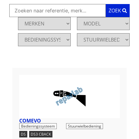
ZOEK
COMEVO
,
Bedieningssysteem
Stuurwielbediening
DS
,
DS3 CBACK