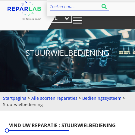
NL
STUURWIELBEDIENING
Startpagina
>
Alle soorten reparaties
>
Bedieningssysteem
>
Stuurwielbediening
VIND UW REPARATIE : STUURWIELBEDIENING