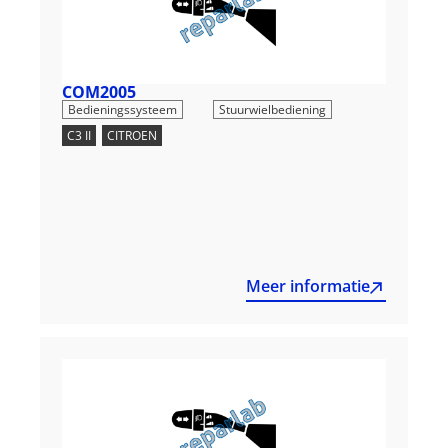
COM2005
,
Bedieningssysteem
Stuurwielbediening
C3 II
,
CITROEN
Meer informatie