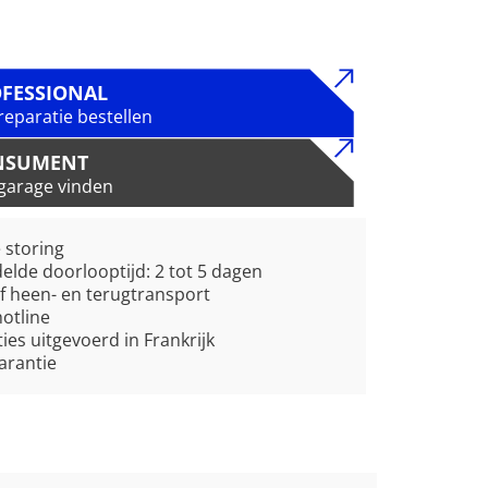
FESSIONAL
reparatie bestellen
NSUMENT
garage vinden
e storing
lde doorlooptijd: 2 tot 5 dagen
ef heen- en terugtransport
hotline
ies uitgevoerd in Frankrijk
garantie