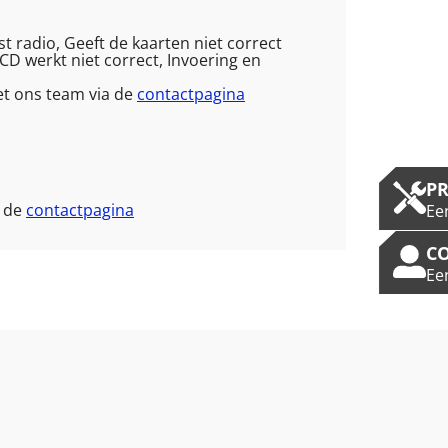
t radio, Geeft de kaarten niet correct
CD werkt niet correct, Invoering en
et ons team via de
contactpagina
P
a de
contactpagina
Ee
C
Ee