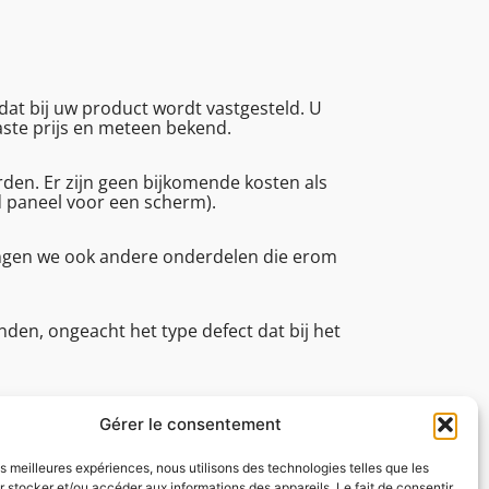
at bij uw product wordt vastgesteld. U
vaste prijs en meteen bekend.
en. Er zijn geen bijkomende kosten als
d paneel voor een scherm).
angen we ook andere onderdelen die erom
den, ongeacht het type defect dat bij het
an (reparatietijd, technische
tot 16.45.
Gérer le consentement
les meilleures expériences, nous utilisons des technologies telles que les
 stocker et/ou accéder aux informations des appareils. Le fait de consentir