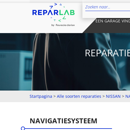
EEN GARAGE VIN
REPARATI
Startpagina
>
Alle soorten reparaties
>
NISSAN
>
N
NAVIGATIESYSTEEM