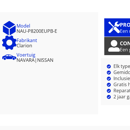
PRO
Model
NAU-P8200EUPB-E
Een 
Fabrikant
CO
Clarion
Een 
Voertuig
NAVARA
|
NISSAN
Elk typ
Gemidde
Inclusi
Gratis 
Reparat
2 jaar 