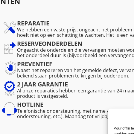
ANTEN
REPARATIE
We hebben een vaste prijs, ongeacht het probleem d
hoeft niet op een schatting te wachten. Het is een 
RESERVEONDERDELEN
Ongeacht de onderdelen die vervangen moeten word
het onderdeel duur is (bijvoorbeeld een vervangen
PREVENTIEF
Naast het repareren van het gemelde defect, verv
bekend staan problemen te krijgen bij ouderdom.
2 JAAR GARANTIE
Al onze reparaties hebben een garantie van 24 maan
product is vastgesteld.
HOTLINE
Telefonische ondersteuning, met name voor de vakm
ondersteuning, etc.). Maandag tot vrijdag van 08.30 
Pour offrir 
cookies pour