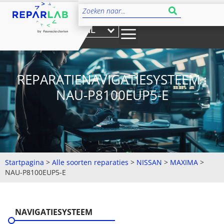
NL
REPARATIENAVIGATIESYSTEEM :
NAU-P8100EUP5-E
Startpagina
>
Alle soorten reparaties
>
NISSAN
>
MAXIMA
>
NAU-P8100EUP5-E
NAVIGATIESYSTEEM