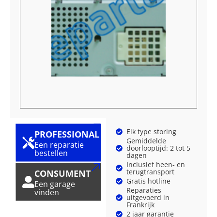
Elk type storing
PROFESSIONAL
Gemiddelde
Een reparatie
doorlooptijd: 2 tot 5
bestellen
dagen
Inclusief heen- en
terugtransport
CONSUMENT
Gratis hotline
Een garage
Reparaties
vinden
uitgevoerd in
Frankrijk
2 jaar garantie