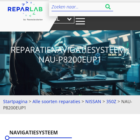
NL
REPARATIENAVIGATIESYSTEEM :
NAU-P8200EUP1
Startpagina
>
Alle soorten reparaties
>
NISSAN
>
350Z
>
NAU-
P8200EUP1
NAVIGATIESYSTEEM