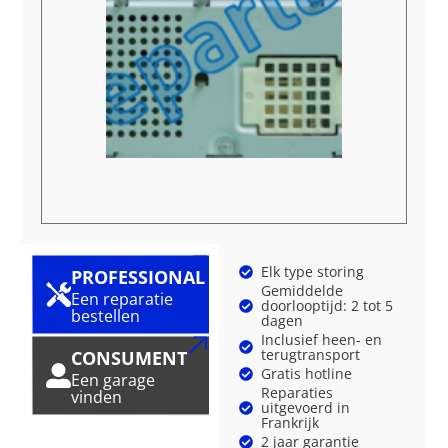
Elk type storing
PROFESSIONAL
Gemiddelde
Een reparatie
doorlooptijd: 2 tot 5
bestellen
dagen
Inclusief heen- en
terugtransport
CONSUMENT
Gratis hotline
Een garage
Reparaties
vinden
uitgevoerd in
Frankrijk
2 jaar garantie