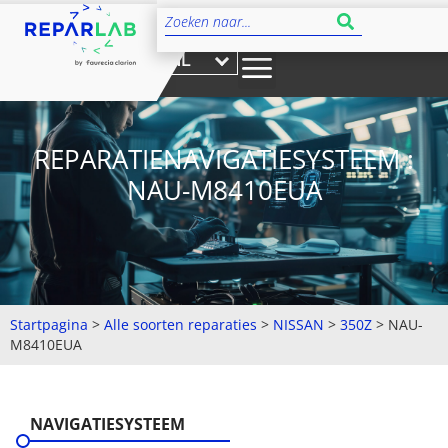
NL
REPARATIENAVIGATIESYSTEEM :
NAU-M8410EUA
Startpagina
>
Alle soorten reparaties
>
NISSAN
>
350Z
>
NAU-
M8410EUA
NAVIGATIESYSTEEM