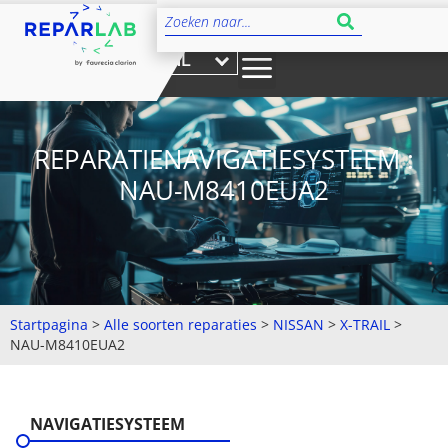
NL
REPARATIENAVIGATIESYSTEEM :
NAU-M8410EUA2
Startpagina
>
Alle soorten reparaties
>
NISSAN
>
X-TRAIL
>
NAU-M8410EUA2
NAVIGATIESYSTEEM