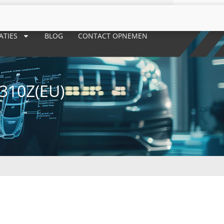
ATIES
BLOG
CONTACT OPNEMEN
310Z(EU)