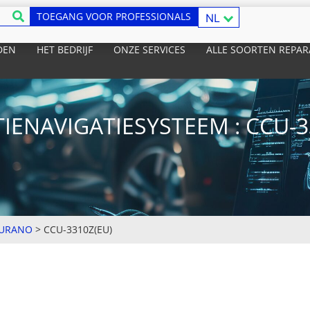
TOEGANG VOOR PROFESSIONALS
NL
DEN
HET BEDRIJF
ONZE SERVICES
ALLE SOORTEN REPAR
IENAVIGATIESYSTEEM : CCU-3
URANO
>
CCU-3310Z(EU)