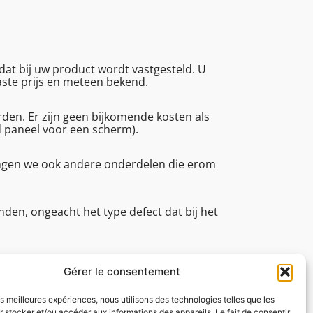
at bij uw product wordt vastgesteld. U
vaste prijs en meteen bekend.
en. Er zijn geen bijkomende kosten als
d paneel voor een scherm).
angen we ook andere onderdelen die erom
den, ongeacht het type defect dat bij het
an (reparatietijd, technische
tot 16.45.
Gérer le consentement
les meilleures expériences, nous utilisons des technologies telles que les
 stocker et/ou accéder aux informations des appareils. Le fait de consentir