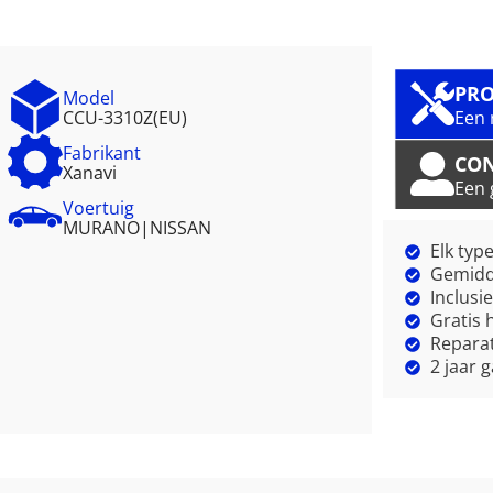
PRO
Model
CCU-3310Z(EU)
Een 
Fabrikant
CO
Xanavi
Een 
Voertuig
MURANO
|
NISSAN
Elk typ
Gemidde
Inclusi
Gratis 
Reparat
2 jaar 