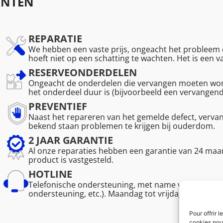
ANTEN
REPARATIE
We hebben een vaste prijs, ongeacht het probleem d
hoeft niet op een schatting te wachten. Het is een 
RESERVEONDERDELEN
Ongeacht de onderdelen die vervangen moeten word
het onderdeel duur is (bijvoorbeeld een vervangen
PREVENTIEF
Naast het repareren van het gemelde defect, verv
bekend staan problemen te krijgen bij ouderdom.
2 JAAR GARANTIE
Al onze reparaties hebben een garantie van 24 maan
product is vastgesteld.
HOTLINE
Telefonische ondersteuning, met name voor de vakm
ondersteuning, etc.). Maandag tot vrijdag van 08.30 
Pour offrir 
cookies pour