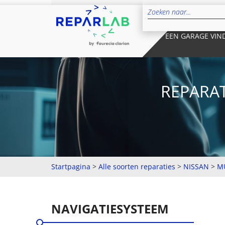
EEN GARAGE VIN
REPARAT
Startpagina
>
Alle soorten reparaties
>
NISSAN
>
M
NAVIGATIESYSTEEM