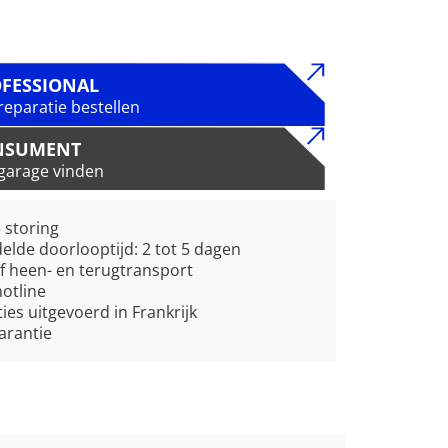
FESSIONAL
reparatie bestellen
NSUMENT
garage vinden
e storing
lde doorlooptijd: 2 tot 5 dagen
ef heen- en terugtransport
hotline
ies uitgevoerd in Frankrijk
garantie