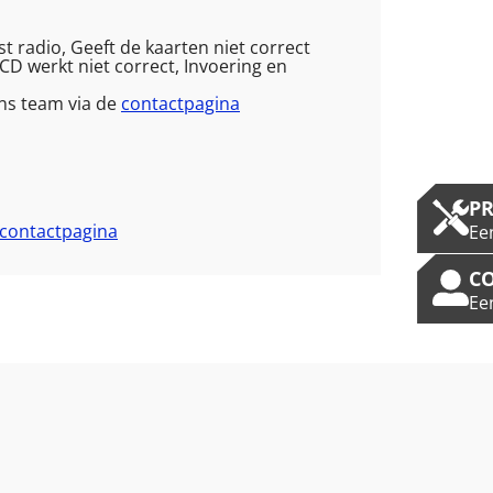
t radio, Geeft de kaarten niet correct
CD werkt niet correct, Invoering en
ns team via de
contactpagina
P
contactpagina
Ee
C
Ee