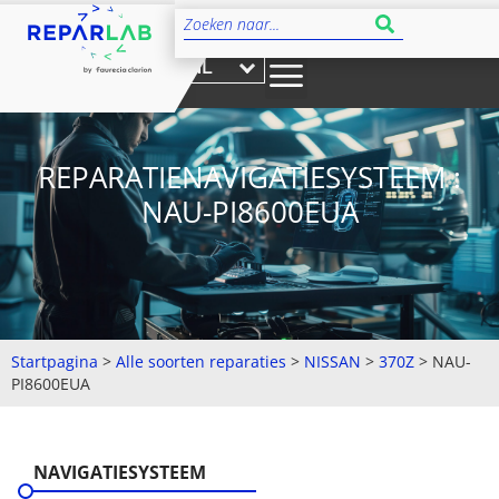
NL
REPARATIENAVIGATIESYSTEEM :
NAU-PI8600EUA
Startpagina
>
Alle soorten reparaties
>
NISSAN
>
370Z
>
NAU-
PI8600EUA
NAVIGATIESYSTEEM