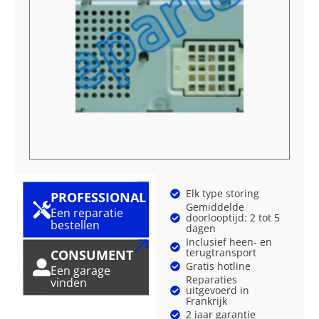
Elk type storing
PROFESSIONAL
Gemiddelde
Een reparatie
doorlooptijd: 2 tot 5
bestellen
dagen
Inclusief heen- en
terugtransport
CONSUMENT
Gratis hotline
Een garage
Reparaties
vinden
uitgevoerd in
Frankrijk
2 jaar garantie