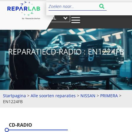
NL
REPARATIECD-RADIO : EN1224FB
Startpagina
>
Alle soorten reparaties
>
NISSAN
>
PRIMERA
>
EN1224FB
CD-RADIO