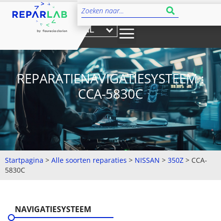
NL
REPARATIENAVIGATIESYSTEEM :
CCA-5830C
Startpagina
>
Alle soorten reparaties
>
NISSAN
>
350Z
>
CCA-
5830C
NAVIGATIESYSTEEM