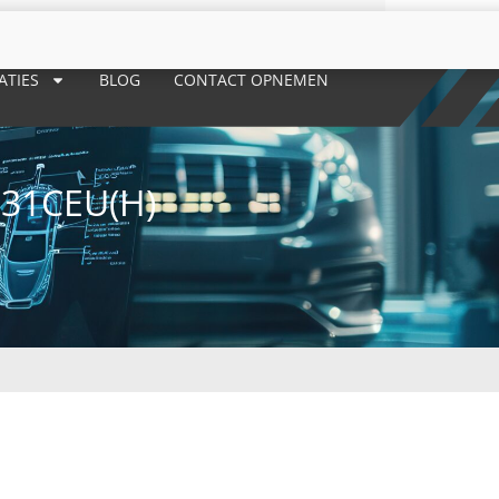
ATIES
BLOG
CONTACT OPNEMEN
831CEU(H)