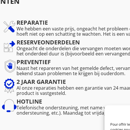
ANTEN
REPARATIE
We hebben een vaste prijs, ongeacht het probleem d
hoeft niet op een schatting te wachten. Het is een 
RESERVEONDERDELEN
Ongeacht de onderdelen die vervangen moeten word
het onderdeel duur is (bijvoorbeeld een vervangen
PREVENTIEF
Naast het repareren van het gemelde defect, verv
bekend staan problemen te krijgen bij ouderdom.
2 JAAR GARANTIE
Al onze reparaties hebben een garantie van 24 maan
product is vastgesteld.
HOTLINE
Telefonische ondersteuning, met name voor de vakm
ondersteuning, etc.). Maandag tot vrijdag van 08.30 
Pour offrir 
cookies pour