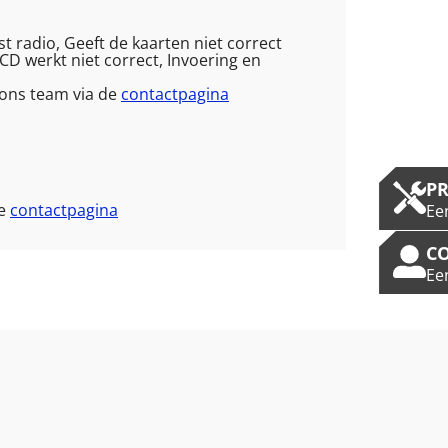
t radio, Geeft de kaarten niet correct
CD werkt niet correct, Invoering en
 ons team via de
contactpagina
P
de
contactpagina
Ee
C
Ee