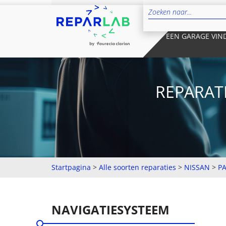
EEN GARAGE VIN
REPARATI
Startpagina
>
Alle soorten reparaties
>
NISSAN
>
P
NAVIGATIESYSTEEM