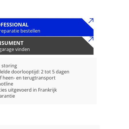
FESSIONAL
reparatie bestellen
NSUMENT
garage vinden
e storing
lde doorlooptijd: 2 tot 5 dagen
ef heen- en terugtransport
hotline
ies uitgevoerd in Frankrijk
garantie