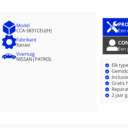
PRO
Model
CCA-5831CEU(H)
Een 
Fabrikant
CO
Xanavi
Een 
Voertuig
NISSAN
|
PATROL
Elk typ
Gemidde
Inclusi
Gratis 
Reparat
2 jaar 