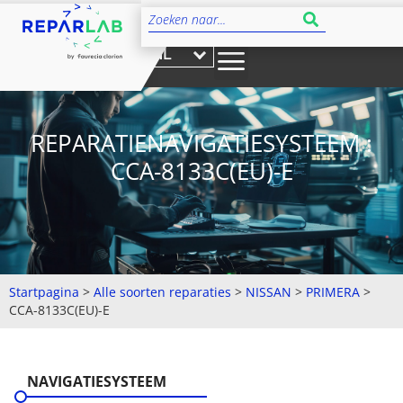
NL
REPARATIENAVIGATIESYSTEEM :
CCA-8133C(EU)-E
Startpagina
>
Alle soorten reparaties
>
NISSAN
>
PRIMERA
>
CCA-8133C(EU)-E
NAVIGATIESYSTEEM