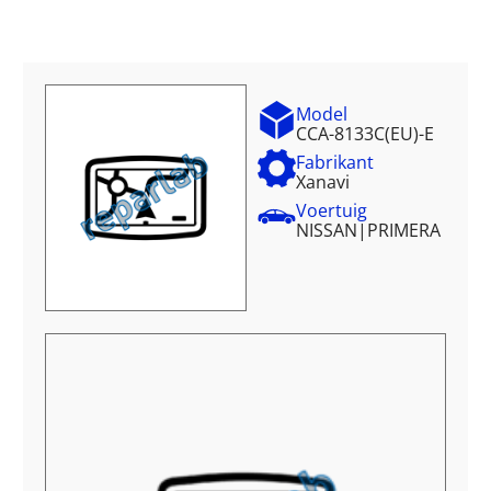
Model
CCA-8133C(EU)-E
Fabrikant
Xanavi
Voertuig
NISSAN
|
PRIMERA