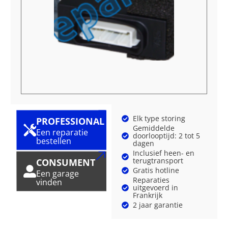
Elk type storing
PROFESSIONAL
Gemiddelde
Een reparatie
doorlooptijd: 2 tot 5
bestellen
dagen
Inclusief heen- en
terugtransport
CONSUMENT
Gratis hotline
Een garage
Reparaties
vinden
uitgevoerd in
Frankrijk
2 jaar garantie