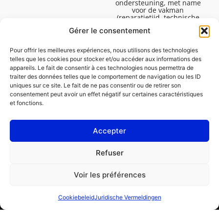
ondersteuning, met name
voor de vakman
(reparatietijd, technische
ondersteuning, etc.).
Gérer le consentement
Maandag tot vrijdag van
08.30 tot 16.45.
Pour offrir les meilleures expériences, nous utilisons des technologies
telles que les cookies pour stocker et/ou accéder aux informations des
appareils. Le fait de consentir à ces technologies nous permettra de
traiter des données telles que le comportement de navigation ou les ID
uniques sur ce site. Le fait de ne pas consentir ou de retirer son
consentement peut avoir un effet négatif sur certaines caractéristiques
et fonctions.
Accepter
Juridische Vermeldingen
Refuser
Cookiebeleid (EU)
Voir les préférences
PROFESSIONAL
CONSUMENT
Cookiebeleid
Juridische Vermeldingen
Een reparatie bestellen
Een garage vinden