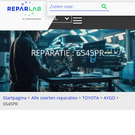
NL
REPARATIE : 6545PR
Startpagina
>
Alle soorten reparaties
>
TOYOTA
>
AYGO
>
6545PR