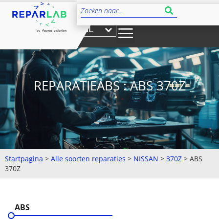
NL
REPARATIEABS : ABS 370Z
Startpagina
>
Alle soorten reparaties
>
NISSAN
>
370Z
>
ABS
370Z
ABS