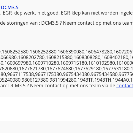
 DCM3.5
d, EGR-klep werkt niet goed, EGR-klep kan niet worden ingele
nde storingen van : DCM3.5 ? Neem contact op met ons team
,1606252580,1606252880,1606390080,1606478280,1607206
8066980,1608202780,1608215880,1608308280,1608402180,1
80,1609697980,1609710280,1609715180,1610192580,161069
7620680,1677621780,1677624680,1677629180,1677631180,
380,9667117538,9667175380,9675434380,9675434580,96775
05240080,9806127380,9811994280,1943TF,1943TH,1944A0,
 van: DCM3.5 ? Neem contact op met ons team via de
contac