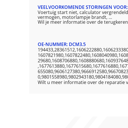
VEELVOORKOMENDE STORINGEN VOOR:
Voertuig start niet, calculator vergrendel
vermogen, motorlampje brandt, …
Wil je meer informatie over de terugkere
OE-NUMMER: DCM3.5
194433,28361512,1606222880,1606233380
1607821980,1607822480,1608040980,160
29680,1608706880,1608880680,16093764
,1677613880,1677615680,1677616880,167
655080,9606127380,9666912580,9667082
0,9801558980,9802943180,9804184080,98
Wilt u meer informatie over de reparatie