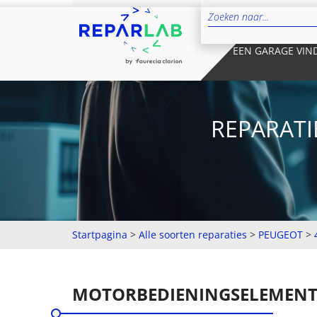
EEN GARAGE VIN
REPARATI
Startpagina
>
Alle soorten reparaties
>
PEUGEOT
>
MOTORBEDIENINGSELEMEN