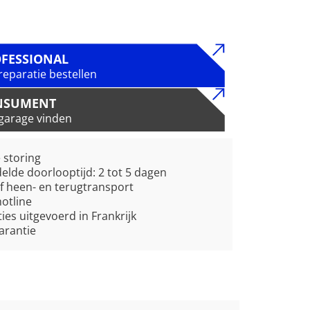
FESSIONAL
reparatie bestellen
NSUMENT
garage vinden
e storing
lde doorlooptijd: 2 tot 5 dagen
ef heen- en terugtransport
hotline
ies uitgevoerd in Frankrijk
garantie