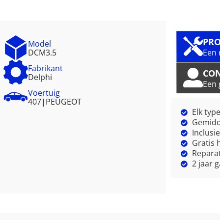
PRO
Model
DCM3.5
Een 
Fabrikant
CO
Delphi
Een 
Voertuig
407
|
PEUGEOT
Elk typ
Gemidde
Inclusi
Gratis 
Reparat
2 jaar 