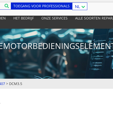
TOEGANG VOOR PROFESSIONALS
NL
DEN
HET BEDRIJF
ONZE SERVICES
ALLE SOORTEN REPAR
EMOTORBEDIENINGSELEMENT
407
>
DCM3.5
T