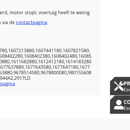
erd, motor stopt, voertuig heeft te weinig
 via de
contactpagina
780,1607213880,1607441180,1607821580,
608402280,1608402380,1608402480,16085
0880,1611682880,1612412180,1614183280
1677637880,1677643580,1677647180,1677
63880,9678514580,9678800080,980155608
1944A2,2917LD
P
tpagina
Ee
C
Ee