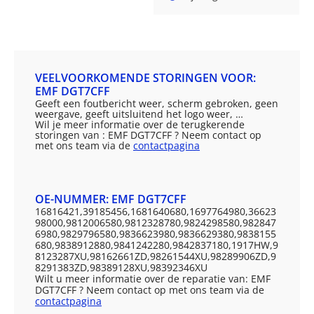
VEELVOORKOMENDE STORINGEN VOOR:
EMF DGT7CFF
Geeft een foutbericht weer, scherm gebroken, geen
weergave, geeft uitsluitend het logo weer, …
Wil je meer informatie over de terugkerende
storingen van : EMF DGT7CFF ? Neem contact op
met ons team via de
contactpagina
OE-NUMMER: EMF DGT7CFF
16816421,39185456,1681640680,1697764980,36623
98000,9812006580,9812328780,9824298580,982847
6980,9829796580,9836623980,9836629380,9838155
680,9838912880,9841242280,9842837180,1917HW,9
8123287XU,98162661ZD,98261544XU,98289906ZD,9
8291383ZD,98389128XU,98392346XU
Wilt u meer informatie over de reparatie van: EMF
DGT7CFF ? Neem contact op met ons team via de
contactpagina