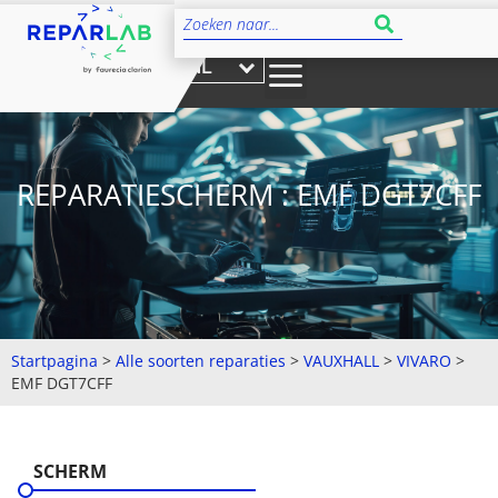
NL
REPARATIESCHERM : EMF DGT7CFF
Startpagina
>
Alle soorten reparaties
>
VAUXHALL
>
VIVARO
>
EMF DGT7CFF
SCHERM