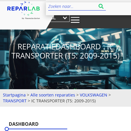
NL
REPARATIEDASHBOARD : IC
TRANSPORTER (T5: 2009-2015)
Startpagina
>
Alle soorten reparaties
>
VOLKSWAGEN
>
TRANSPORT
>
IC TRANSPORTER (T5: 2009-2015)
DASHBOARD