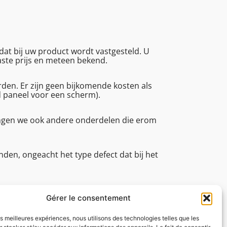
at bij uw product wordt vastgesteld. U
vaste prijs en meteen bekend.
en. Er zijn geen bijkomende kosten als
d paneel voor een scherm).
angen we ook andere onderdelen die erom
den, ongeacht het type defect dat bij het
an (reparatietijd, technische
tot 16.45.
Gérer le consentement
les meilleures expériences, nous utilisons des technologies telles que les