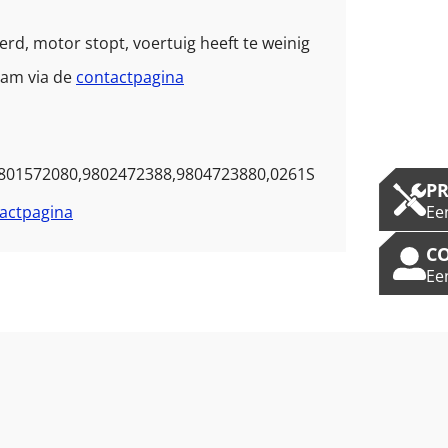
erd, motor stopt, voertuig heeft te weinig
eam via de
contactpagina
801572080,9802472388,9804723880,0261S
P
Ee
actpagina
C
Ee