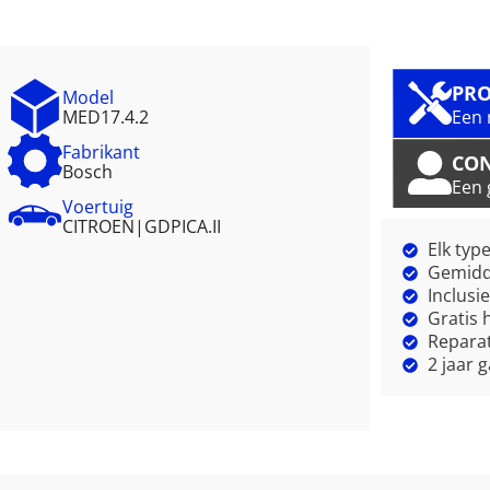
PRO
Model
MED17.4.2
Een 
Fabrikant
CO
Bosch
Een 
Voertuig
CITROEN
|
GDPICA.II
Elk typ
Gemidde
Inclusi
Gratis 
Reparat
2 jaar 