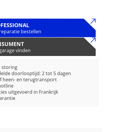
FESSIONAL
reparatie bestellen
NSUMENT
garage vinden
e storing
lde doorlooptijd: 2 tot 5 dagen
ef heen- en terugtransport
hotline
ies uitgevoerd in Frankrijk
garantie