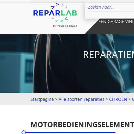
EEN GARAGE VIN
REPARATIE
Startpagina
>
Alle soorten reparaties
>
CITROEN
>
G
MOTORBEDIENINGSELEMEN