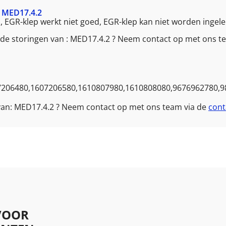
MED17.4.2
d, EGR-klep werkt niet goed, EGR-klep kan niet worden ingele
nde storingen van : MED17.4.2 ? Neem contact op met ons t
7206480,1607206580,1610807980,1610808080,9676962780,9
 van: MED17.4.2 ? Neem contact op met ons team via de
cont
VOOR