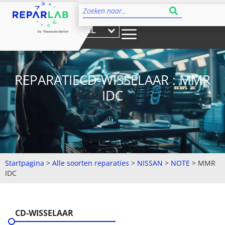
NL
REPARATIECD-WISSELAAR : MMR
IDC
Startpagina
>
Alle soorten reparaties
>
NISSAN
>
NOTE
>
MMR
IDC
CD-WISSELAAR