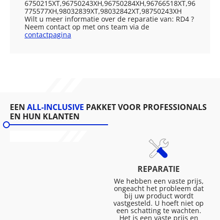
6750215XT,96750243XH,96750284XH,96766518XT,96
775577XH,98032839XT,98032842XT,98750243XH
Wilt u meer informatie over de reparatie van: RD4 ?
Neem contact op met ons team via de
contactpagina
EEN
ALL-INCLUSIVE
PAKKET VOOR PROFESSIONALS
EN HUN KLANTEN
REPARATIE
We hebben een vaste prijs,
ongeacht het probleem dat
bij uw product wordt
vastgesteld. U hoeft niet op
een schatting te wachten.
Het is een vaste prijs en