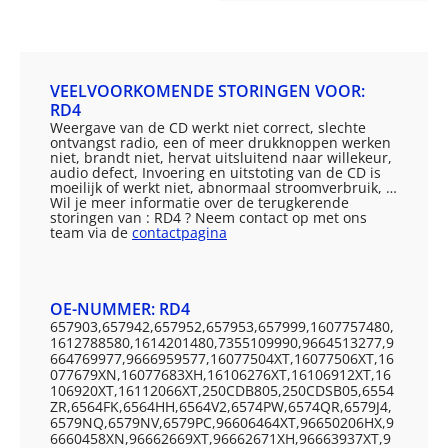
VEELVOORKOMENDE STORINGEN VOOR:
RD4
Weergave van de CD werkt niet correct, slechte
ontvangst radio, een of meer drukknoppen werken
niet, brandt niet, hervat uitsluitend naar willekeur,
audio defect, Invoering en uitstoting van de CD is
moeilijk of werkt niet, abnormaal stroomverbruik, …
Wil je meer informatie over de terugkerende
storingen van : RD4 ? Neem contact op met ons
team via de
contactpagina
OE-NUMMER: RD4
657903,657942,657952,657953,657999,1607757480,
1612788580,1614201480,7355109990,9664513277,9
664769977,9666959577,16077504XT,16077506XT,16
077679XN,16077683XH,16106276XT,16106912XT,16
106920XT,16112066XT,250CDB805,250CDSB05,6554
ZR,6564FK,6564HH,6564V2,6574PW,6574QR,6579J4,
6579NQ,6579NV,6579PC,96606464XT,96650206HX,9
6660458XN,96662669XT,96662671XH,96663937XT,9