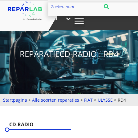
NL
REPARATIECD-RADIO : RD4
Startpagina
>
Alle soorten reparaties
>
FIAT
>
ULYSSE
>
RD4
CD-RADIO