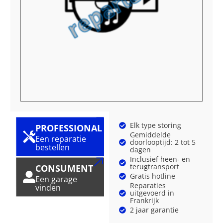
Elk type storing
PROFESSIONAL
Gemiddelde
Een reparatie
doorlooptijd: 2 tot 5
bestellen
dagen
Inclusief heen- en
terugtransport
CONSUMENT
Gratis hotline
Een garage
Reparaties
vinden
uitgevoerd in
Frankrijk
2 jaar garantie