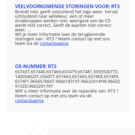
VEELVOORKOMENDE STORINGEN VOOR: RT3
Brandt niet, geeft uitsluitend het logo weer, hervat
uitsluitend naar willekeur, een of meer
drukknoppen werken niet, weergave van de CD
werkt niet correct, Geeft de kaarten niet correct
weer, …
Wil je meer informatie over de terugkerende
storingen van : RT3 ? Neem contact op met ons
team via de
contactpagina
OE-NUMMER: RT3
657437,657440,657469,657479,657481,5035500772,
14005402XT,6560TT,6574A3,6574A5,6574ER,6574F0,
6574F1,96565706XT,96601831XT,96632914YW,96632
915ZD,96632917XT
Wilt u meer informatie over de reparatie van: RT3 ?
Neem contact op met ons team via de
contactpagina