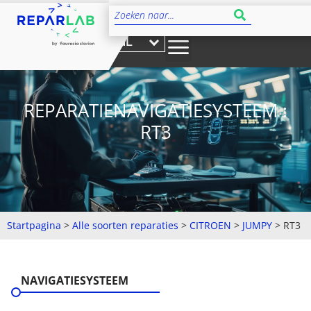
NL
REPARATIENAVIGATIESYSTEEM :
RT3
Startpagina
>
Alle soorten reparaties
>
CITROEN
>
JUMPY
>
RT3
NAVIGATIESYSTEEM