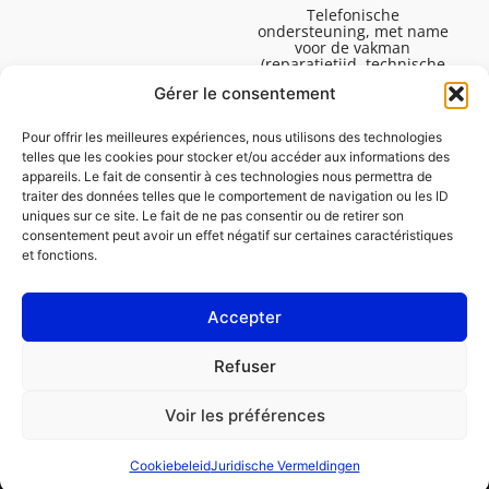
Telefonische
ondersteuning, met name
voor de vakman
(reparatietijd, technische
ondersteuning, etc.).
Gérer le consentement
Maandag tot vrijdag van
08.30 tot 16.45.
Pour offrir les meilleures expériences, nous utilisons des technologies
telles que les cookies pour stocker et/ou accéder aux informations des
appareils. Le fait de consentir à ces technologies nous permettra de
traiter des données telles que le comportement de navigation ou les ID
uniques sur ce site. Le fait de ne pas consentir ou de retirer son
consentement peut avoir un effet négatif sur certaines caractéristiques
et fonctions.
Accepter
Juridische Vermeldingen
Refuser
Cookiebeleid (EU)
Voir les préférences
PROFESSIONAL
CONSUMENT
Cookiebeleid
Juridische Vermeldingen
Een reparatie bestellen
Een garage vinden