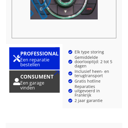
Elk type storing
PROFESSIONAL
Gemiddelde
Een reparatie
doorlooptijd: 2 tot 5
bestellen
dagen
Inclusief heen- en
terugtransport
CONSUMENT
Gratis hotline
Een garage
Reparaties
vinden
uitgevoerd in
Frankrijk
2 jaar garantie