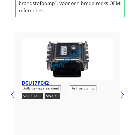
brandstofpomp”, voor een brede reeks OEM-
referenties.
DCU17PC42
DC
,
AdBlue-regeleenheid
Antivervuiling
AdB
VAUXHALL
,
VIVARO
OPE