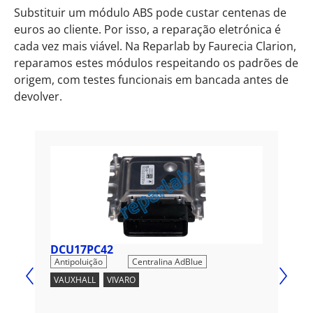
Substituir um módulo ABS pode custar centenas de
euros ao cliente. Por isso, a reparação eletrónica é
cada vez mais viável. Na Reparlab by Faurecia Clarion,
reparamos estes módulos respeitando os padrões de
origem, com testes funcionais em bancada antes de
devolver.
DCU17PC42
DC
,
Antipoluição
Centralina AdBlue
Ant
VAUXHALL
,
VIVARO
OPE