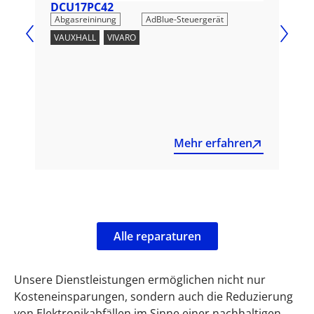
DCU17PC42
DC
,
Abgasreininung
AdBlue-Steuergerät
Abg
VAUXHALL
,
VIVARO
OPE
Mehr erfahren
Alle reparaturen
Unsere Dienstleistungen ermöglichen nicht nur
Kosteneinsparungen, sondern auch die Reduzierung
von Elektronikabfällen im Sinne einer nachhaltigen