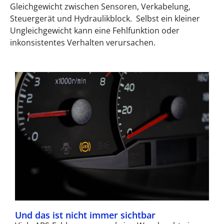
Gleichgewicht zwischen Sensoren, Verkabelung,
Steuergerät und Hydraulikblock.
Selbst ein kleiner
Ungleichgewicht kann eine Fehlfunktion oder
inkonsistentes Verhalten verursachen.
Und das ist nicht immer sichtbar