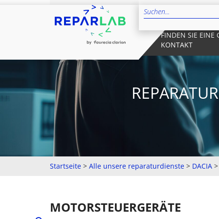
FINDEN SIE EINE
KONTAKT
REPARATUR
Startseite
>
Alle unsere reparaturdienste
>
DACIA
MOTORSTEUERGERÄTE