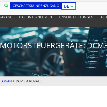
GESCHÄFTSKUNDENZUGANG
DE
 GARAGE
DAS UNTERNEHMEN
UNSERE LEISTUNGEN
ALL
MOTORSTEUERGERÄTE: DCM3
>
LOGAN
>
DCM3.4 RENAULT