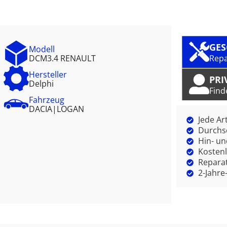
GE
Modell
DCM3.4 RENAULT
Repa
Hersteller
PRI
Delphi
Find
Fahrzeug
DACIA
|
LOGAN
Jede Ar
Durchsc
Hin- un
Kostenl
Reparat
2-Jahre