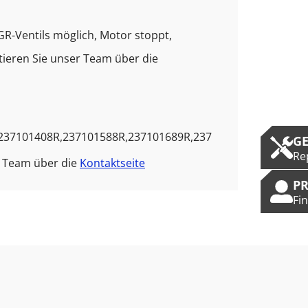
AGR-Ventils möglich, Motor stoppt,
ieren Sie unser Team über die
237101408R,237101588R,237101689R,237
G
Re
r Team über die
Kontaktseite
P
Fi