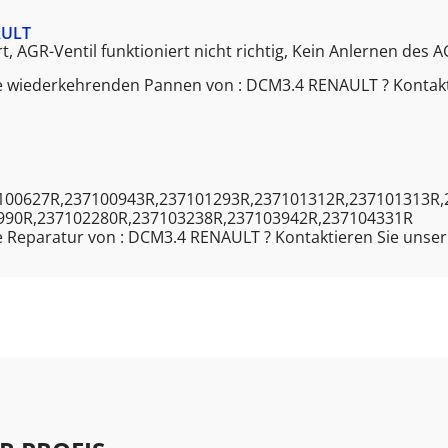
AULT
t, AGR-Ventil funktioniert nicht richtig, Kein Anlernen des 
e wiederkehrenden Pannen von : DCM3.4 RENAULT ? Kontakt
100627R,237100943R,237101293R,237101312R,237101313R,
990R,237102280R,237103238R,237103942R,237104331R
 Reparatur von : DCM3.4 RENAULT ? Kontaktieren Sie unse