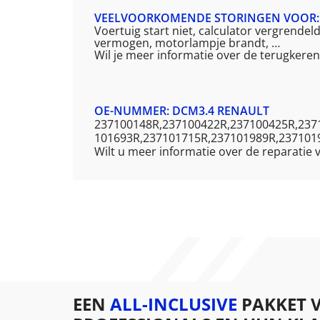
VEELVOORKOMENDE STORINGEN VOOR:
Voertuig start niet, calculator vergrendel
vermogen, motorlampje brandt, …
Wil je meer informatie over de terugker
OE-NUMMER: DCM3.4 RENAULT
237100148R,237100422R,237100425R,237
101693R,237101715R,237101989R,237101
Wilt u meer informatie over de reparati
EEN
ALL-INCLUSIVE
PAKKET 