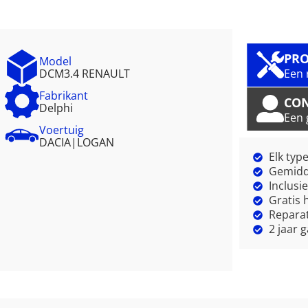
PRO
Model
DCM3.4 RENAULT
Een 
Fabrikant
CO
Delphi
Een 
Voertuig
DACIA
|
LOGAN
Elk typ
Gemidde
Inclusi
Gratis 
Reparat
2 jaar 