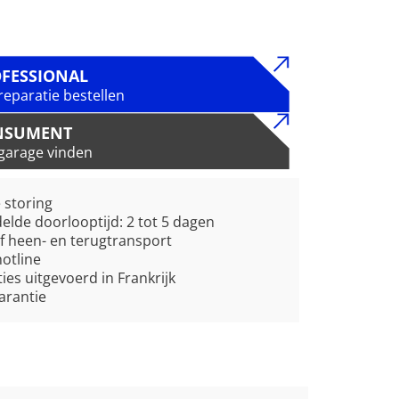
FESSIONAL
reparatie bestellen
NSUMENT
garage vinden
e storing
lde doorlooptijd: 2 tot 5 dagen
ef heen- en terugtransport
hotline
ies uitgevoerd in Frankrijk
garantie