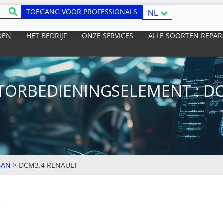
TOEGANG VOOR PROFESSIONALS
NL
DEN
HET BEDRIJF
ONZE SERVICES
ALLE SOORTEN REPAR
ORBEDIENINGSELEMENT : DC
GAN
>
DCM3.4 RENAULT
T