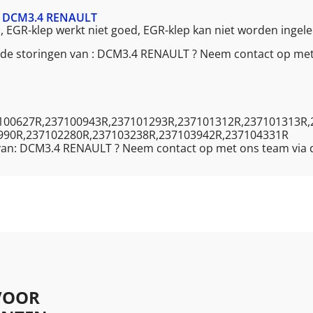
 DCM3.4 RENAULT
d, EGR-klep werkt niet goed, EGR-klep kan niet worden ingele
ende storingen van : DCM3.4 RENAULT ? Neem contact op me
100627R,237100943R,237101293R,237101312R,237101313R,
990R,237102280R,237103238R,237103942R,237104331R
e van: DCM3.4 RENAULT ? Neem contact op met ons team via
VOOR