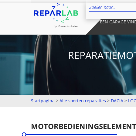
EEN GARAGE VIN
REPARATIEMOT
Startpagina
>
Alle soorten reparaties
>
DACIA
>
LO
MOTORBEDIENINGSELEMEN