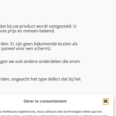
at bij uw product wordt vastgesteld. U
vaste prijs en meteen bekend.
en. Er zijn geen bijkomende kosten als
d paneel voor een scherm).
angen we ook andere onderdelen die erom
den, ongeacht het type defect dat bij het
an (reparatietijd, technische
tot 16.45.
Gérer le consentement
les meilleures expériences, nous utilisons des technologies telles que les