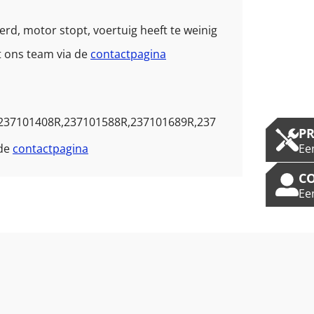
erd, motor stopt, voertuig heeft te weinig
t ons team via de
contactpagina
237101408R,237101588R,237101689R,237
P
Ee
 de
contactpagina
C
Ee