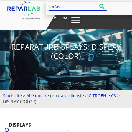
DE
REPARATURDISPLAYS: DISPLAY
(COLOR)
Startseite
>
Alle unsere reparaturdienste
>
CITROEN
>
C8
>
DISPLAY (COLOR)
DISPLAYS