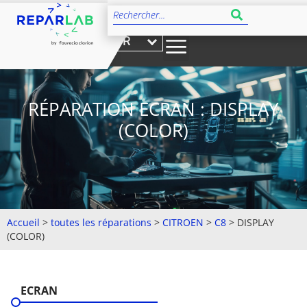
FR
RÉPARATION ECRAN : DISPLAY
(COLOR)
Accueil
>
toutes les réparations
>
CITROEN
>
C8
>
DISPLAY
(COLOR)
ECRAN