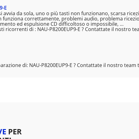
9-E
i avvia da sola, uno o più tasti non funzionano, scarsa ric
n funziona correttamente, problemi audio, problema ricezion
ento ed espulsione CD difficoltoso o impossibile, …
ti ricorrenti di : NAU-P8200EUP9-E ? Contattate il nostro t
iparazione di: NAU-P8200EUP9-E ? Contattate il nostro team
VE
PER