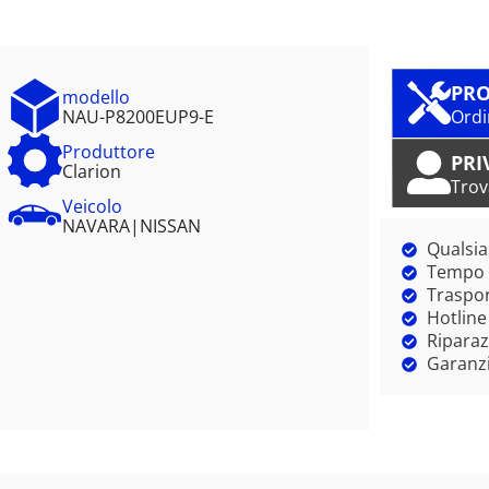
PRO
modello
NAU-P8200EUP9-E
Ordi
Produttore
PRI
Clarion
Trov
Veicolo
NAVARA
|
NISSAN
Qualsia
Tempo m
Traspor
Hotline
Riparaz
Garanzi