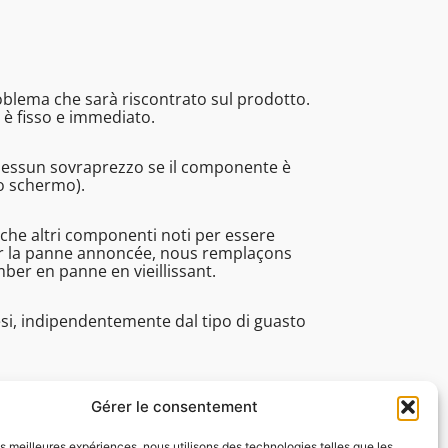
roblema che sarà riscontrato sul prodotto.
 è fisso e immediato.
Nessun sovraprezzo se il componente è
no schermo).
nche altri componenti noti per essere
rer la panne annoncée, nous remplaçons
r en panne en vieillissant.
esi, indipendentemente dal tipo di guasto
pi di lavorazione, assistenza tecnica. ecc.).
Gérer le consentement
les meilleures expériences, nous utilisons des technologies telles que les