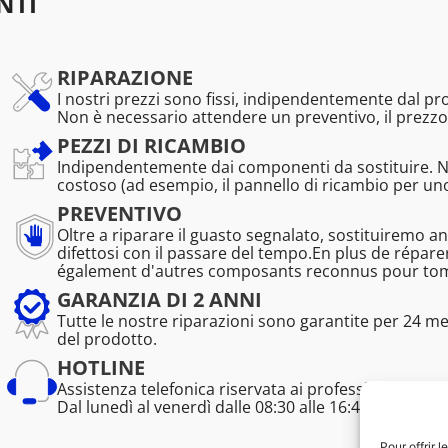
NTI
RIPARAZIONE
I nostri prezzi sono fissi, indipendentemente dal p
Non è necessario attendere un preventivo, il prezzo
PEZZI DI RICAMBIO
Indipendentemente dai componenti da sostituire. 
costoso (ad esempio, il pannello di ricambio per u
PREVENTIVO
Oltre a riparare il guasto segnalato, sostituiremo a
difettosi con il passare del tempo.En plus de répa
également d'autres composants reconnus pour tombe
GARANZIA DI 2 ANNI
Tutte le nostre riparazioni sono garantite per 24 m
del prodotto.
HOTLINE
Assistenza telefonica riservata ai professionisti (tem
Dal lunedì al venerdì dalle 08:30 alle 16:45.
Pour offrir 