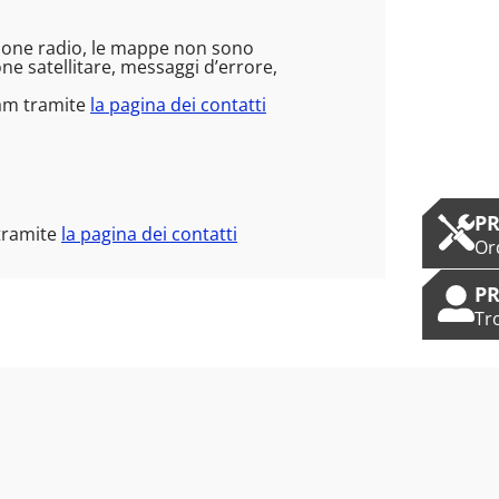
ezione radio, le mappe non sono
e satellitare, messaggi d’errore,
eam tramite
la pagina dei contatti
PR
 tramite
la pagina dei contatti
Or
PR
Tr