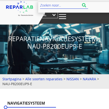
NL
REPARATIENAVIGATIESYSTEEM :
NAU-P8200EUP9-E
Startpagina
>
Alle soorten reparaties
>
NISSAN
>
NAVARA
>
NAU-P8200EUP9-E
NAVIGATIESYSTEEM