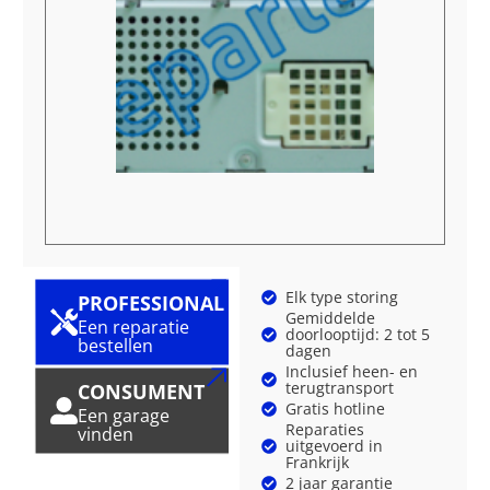
Elk type storing
PROFESSIONAL
Gemiddelde
Een reparatie
doorlooptijd: 2 tot 5
bestellen
dagen
Inclusief heen- en
terugtransport
CONSUMENT
Gratis hotline
Een garage
Reparaties
vinden
uitgevoerd in
Frankrijk
2 jaar garantie