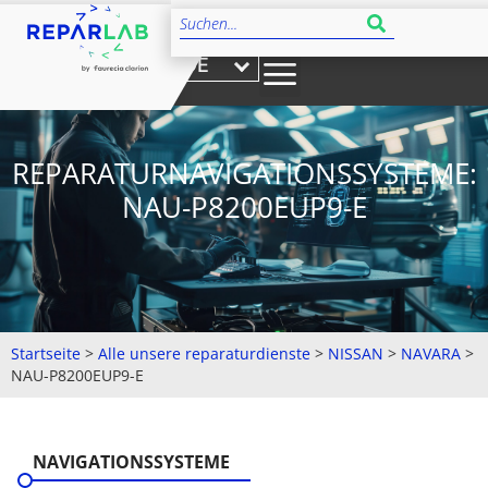
DE
REPARATURNAVIGATIONSSYSTEME:
NAU-P8200EUP9-E
Startseite
>
Alle unsere reparaturdienste
>
NISSAN
>
NAVARA
>
NAU-P8200EUP9-E
NAVIGATIONSSYSTEME