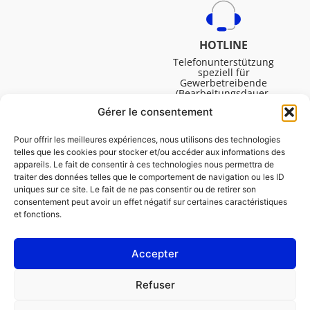
HOTLINE
Telefonunterstützung
speziell für
Gewerbetreibende
(Bearbeitungsdauer,
technische Assistenz usw.).
Gérer le consentement
Montag bis Freitag von
08:30 bis 16:45.
Pour offrir les meilleures expériences, nous utilisons des technologies
telles que les cookies pour stocker et/ou accéder aux informations des
appareils. Le fait de consentir à ces technologies nous permettra de
traiter des données telles que le comportement de navigation ou les ID
uniques sur ce site. Le fait de ne pas consentir ou de retirer son
consentement peut avoir un effet négatif sur certaines caractéristiques
et fonctions.
Accepter
IMPRESSUM
Refuser
Cookie-Richtlinie (EU)