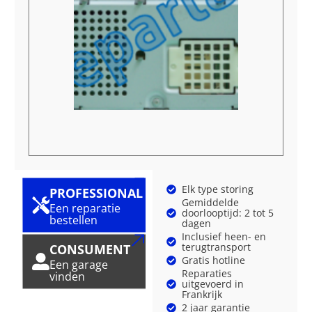
Elk type storing
PROFESSIONAL
Gemiddelde
Een reparatie
doorlooptijd: 2 tot 5
bestellen
dagen
Inclusief heen- en
terugtransport
CONSUMENT
Gratis hotline
Een garage
Reparaties
vinden
uitgevoerd in
Frankrijk
2 jaar garantie