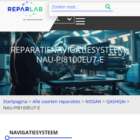
NL
REPARATIENAVIGATIESYSTEEM :
NAU-PI8100EU7-E
Startpagina
>
Alle soorten reparaties
>
NISSAN
>
QASHQAI
>
NAU-PI8100EU7-E
NAVIGATIESYSTEEM