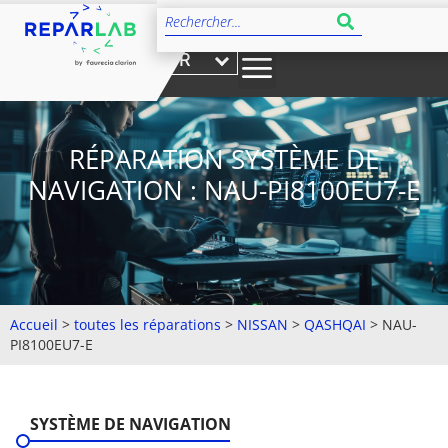
FR
RÉPARATION SYSTÈME DE
NAVIGATION : NAU-PI8100EU7-E
Accueil
>
toutes les réparations
>
NISSAN
>
QASHQAI
>
NAU-
PI8100EU7-E
SYSTÈME DE NAVIGATION