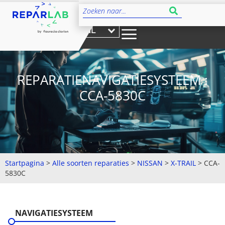
NL
REPARATIENAVIGATIESYSTEEM :
CCA-5830C
Startpagina
>
Alle soorten reparaties
>
NISSAN
>
X-TRAIL
>
CCA-
5830C
NAVIGATIESYSTEEM