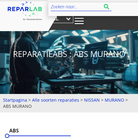
NL
REPARATIEABS : ABS MURANO
Startpagina
>
Alle soorten reparaties
>
NISSAN
>
MURANO
>
ABS MURANO
ABS