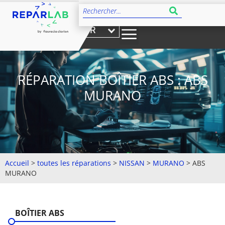
FR
RÉPARATION BOÎTIER ABS : ABS
MURANO
Accueil
>
toutes les réparations
>
NISSAN
>
MURANO
>
ABS
MURANO
BOÎTIER ABS