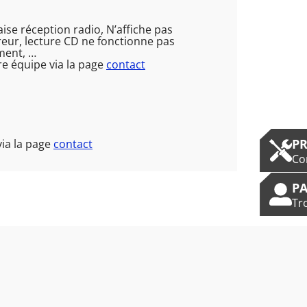
se réception radio, N’affiche pas
reur, lecture CD ne fonctionne pas
ement, …
e équipe via la page
contact
P
via la page
contact
Co
PA
Tr