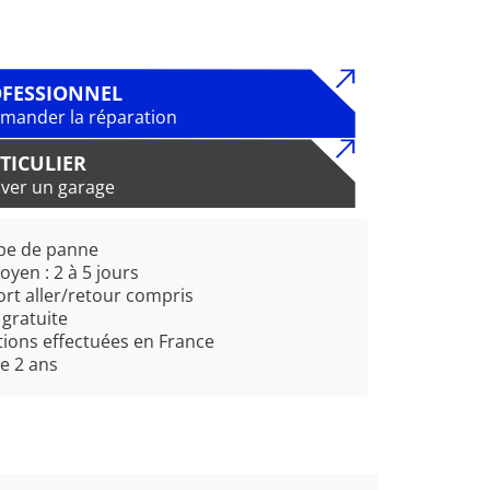
FESSIONNEL
ander la réparation
TICULIER
ver un garage
pe de panne
oyen : 2 à 5 jours
rt aller/retour compris
 gratuite
ions effectuées en France
e 2 ans