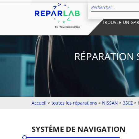
TROUVER UN GA
RÉPARATION 
Accueil
>
toutes les réparations
>
NISSAN
>
350Z
>
SYSTÈME DE NAVIGATION