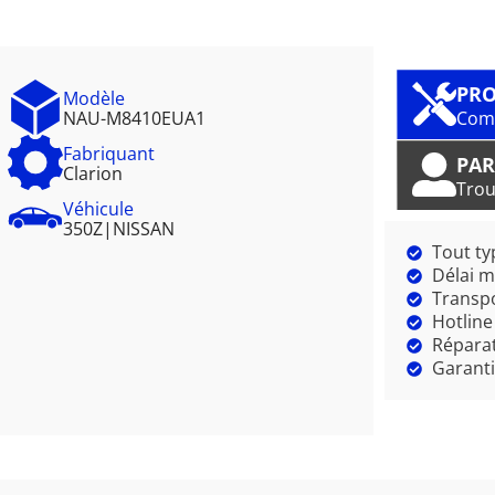
PRO
Modèle
NAU-M8410EUA1
Comm
Fabriquant
PAR
Clarion
Trou
Véhicule
350Z
|
NISSAN
Tout ty
Délai m
Transpo
Hotline
Réparat
Garanti