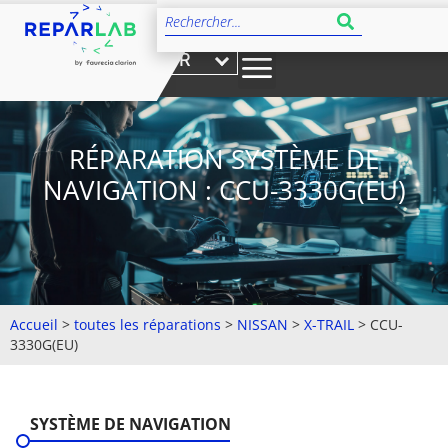
FR
RÉPARATION SYSTÈME DE
NAVIGATION : CCU-3330G(EU)
Accueil
>
toutes les réparations
>
NISSAN
>
X-TRAIL
>
CCU-
3330G(EU)
SYSTÈME DE NAVIGATION