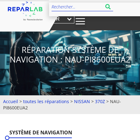
FR
RÉPARATION SYSTÈME DE
NAVIGATION : NAU-PI8600EUA2
Accueil
>
toutes les réparations
>
NISSAN
>
370Z
>
NAU-
PI8600EUA2
SYSTÈME DE NAVIGATION