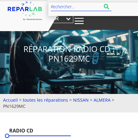
FR
RÉPARATION RADIO CD :
PN1629MC
Accueil
>
toutes les réparations
>
NISSAN
>
ALMERA
>
PN1629MC
RADIO CD