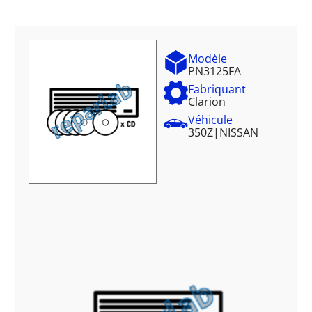
Modèle
PN3125FA
Fabriquant
Clarion
Véhicule
350Z
|
NISSAN