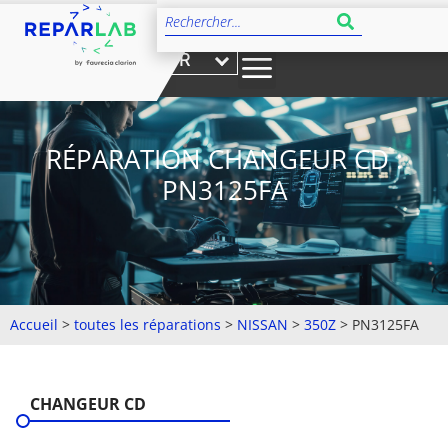
FR
RÉPARATION CHANGEUR CD :
PN3125FA
Accueil
>
toutes les réparations
>
NISSAN
>
350Z
>
PN3125FA
CHANGEUR CD