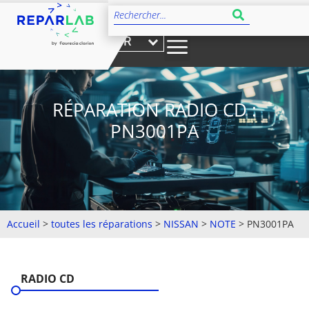
FR
RÉPARATION RADIO CD :
PN3001PA
Accueil
>
toutes les réparations
>
NISSAN
>
NOTE
>
PN3001PA
RADIO CD